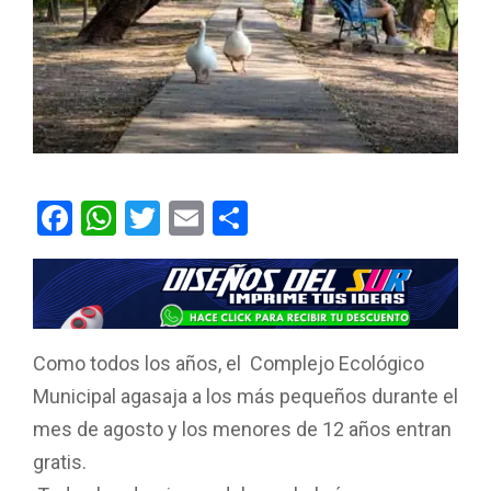
F
W
T
E
C
a
h
wi
m
o
ce
at
tt
ail
m
b
s
er
p
o
A
ar
Como todos los años, el Complejo Ecológico
o
p
tir
Municipal agasaja a los más pequeños durante el
k
p
mes de agosto y los menores de 12 años entran
gratis.