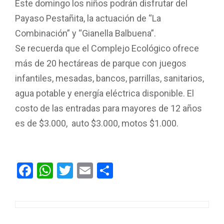
Este domingo los niños podrán disfrutar del
Payaso Pestañita, la actuación de “La
Combinación” y “Gianella Balbuena”.
Se recuerda que el Complejo Ecológico ofrece
más de 20 hectáreas de parque con juegos
infantiles, mesadas, bancos, parrillas, sanitarios,
agua potable y energía eléctrica disponible. El
costo de las entradas para mayores de 12 años
es de $3.000, auto $3.000, motos $1.000.
F
W
T
E
C
a
h
wi
m
o
ce
at
tt
ail
m
b
s
er
p