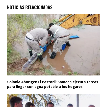
o
A
ar
NOTICIAS RELACIONADAS
o
p
tir
k
p
Colonia Aborigen El Pastoril: Sameep ejecuta tareas
para llegar con agua potable a los hogares