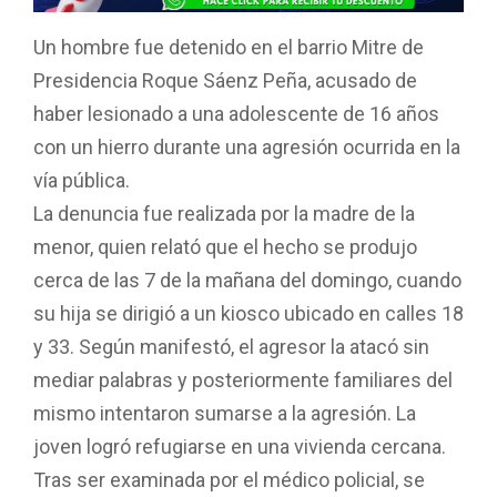
b
s
er
p
o
A
ar
Un hombre fue detenido en el barrio Mitre de
o
p
tir
Presidencia Roque Sáenz Peña, acusado de
k
p
haber lesionado a una adolescente de 16 años
con un hierro durante una agresión ocurrida en la
vía pública.
La denuncia fue realizada por la madre de la
menor, quien relató que el hecho se produjo
cerca de las 7 de la mañana del domingo, cuando
su hija se dirigió a un kiosco ubicado en calles 18
y 33. Según manifestó, el agresor la atacó sin
mediar palabras y posteriormente familiares del
mismo intentaron sumarse a la agresión. La
joven logró refugiarse en una vivienda cercana.
Tras ser examinada por el médico policial, se