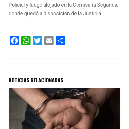
Policial y luego alojado en la Comisaría Segunda,
donde quedó a disposición de la Justicia.
F
W
T
E
C
a
h
wi
m
o
ce
at
tt
ail
m
b
s
er
p
o
A
ar
NOTICIAS RELACIONADAS
o
p
tir
k
p