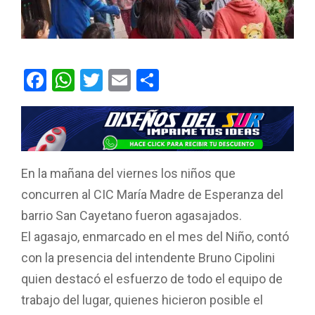
F
W
T
E
C
a
h
wi
m
o
ce
at
tt
ail
m
b
s
er
p
o
A
ar
En la mañana del viernes los niños que
o
p
tir
concurren al CIC María Madre de Esperanza del
k
p
barrio San Cayetano fueron agasajados.
El agasajo, enmarcado en el mes del Niño, contó
con la presencia del intendente Bruno Cipolini
quien destacó el esfuerzo de todo el equipo de
trabajo del lugar, quienes hicieron posible el