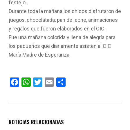
festejo.
Durante toda la mañana los chicos disfrutaron de
juegos, chocolatada, pan de leche, animaciones
y regalos que fueron elaborados en el CIC.
Fue una mañana colorida y llena de alegría para
los pequeños que diariamente asisten al CIC
María Madre de Esperanza.
F
W
T
E
C
a
h
wi
m
o
ce
at
tt
ail
m
b
s
er
p
o
A
ar
NOTICIAS RELACIONADAS
o
p
tir