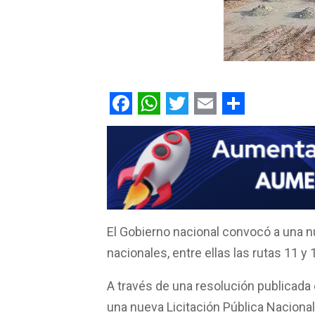
F
W
T
E
C
a
h
w
m
o
c
a
i
a
m
e
t
t
i
p
b
s
t
l
a
El Gobierno nacional convocó a una nue
o
A
e
r
nacionales, entre ellas las rutas 11 y 
o
p
r
t
k
p
i
A través de una resolución publicada e
r
una nueva Licitación Pública Nacional 