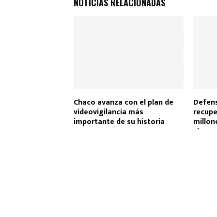
NOTICIAS RELACIONADAS
e
t
t
i
p
b
s
t
l
a
o
A
e
r
o
p
r
t
k
p
i
r
Chaco avanza con el plan de
Defens
videovigilancia más
recupe
importante de su historia
millon
chaque