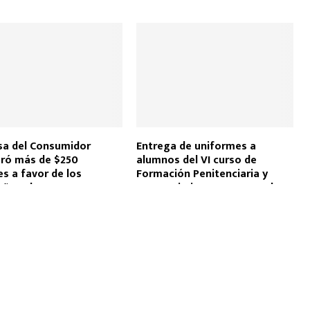
a del Consumidor
Entrega de uniformes a
ró más de $250
alumnos del VI curso de
es a favor de los
Formación Penitenciaria y
ños, durante 2025
reconocimiento a personal
especializado