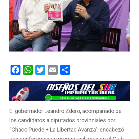
F
W
T
E
C
a
h
wi
m
o
ce
at
tt
ail
m
b
s
er
p
o
A
ar
El gobernador Leandro Zdero, acompañado de
o
p
tir
los candidatos a diputados provinciales por
k
p
“Chaco Puede + La Libertad Avanza”, encabezó
una conferencia de prensa realizada en el Club