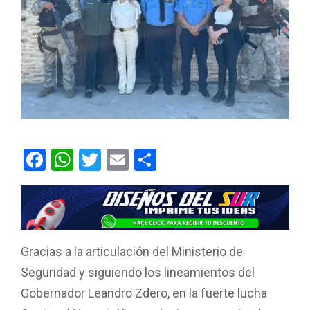
F
W
T
E
C
a
h
wi
m
o
ce
at
tt
ail
m
b
s
er
p
o
A
ar
Gracias a la articulación del Ministerio de
o
p
tir
Seguridad y siguiendo los lineamientos del
k
p
Gobernador Leandro Zdero, en la fuerte lucha