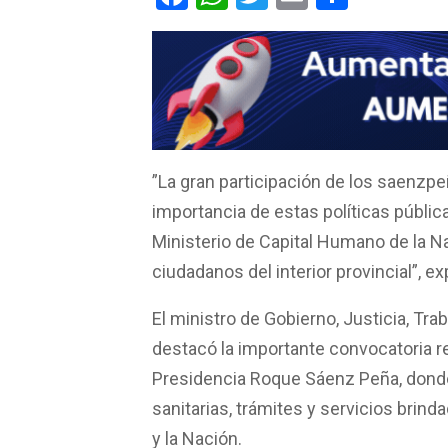
a
h
wi
m
o
ce
at
tt
ail
m
b
s
er
p
o
A
ar
o
p
tir
k
p
”La gran participación de los saenzp
importancia de estas políticas públic
Ministerio de Capital Humano de la Na
ciudadanos del interior provincial”, e
El ministro de Gobierno, Justicia, T
destacó la importante convocatoria re
Presidencia Roque Sáenz Peña, dond
sanitarias, trámites y servicios brind
y la Nación.