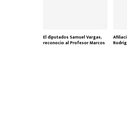
k
p
El diputados Samuel Vargas,
Afiliac
reconocio al Profesor Marcos
Rodríg
Altamirano por su aporte a la
proces
historia
judicia