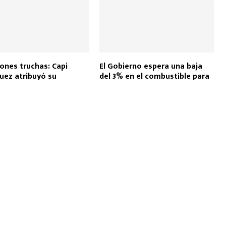
iones truchas: Capi
El Gobierno espera una baja
uez atribuyó su
del 3% en el combustible para
amiento a “carpetazos
octubre
les de la vieja política”