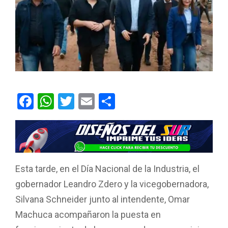
F
W
T
E
C
a
h
wi
m
o
ce
at
tt
ail
m
b
s
er
p
o
A
ar
Esta tarde, en el Día Nacional de la Industria, el
o
p
tir
gobernador Leandro Zdero y la vicegobernadora,
k
p
Silvana Schneider junto al intendente, Omar
Machuca acompañaron la puesta en