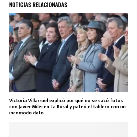
o
A
ar
NOTICIAS RELACIONADAS
o
p
tir
k
p
Victoria Villarruel explicó por qué no se sacó fotos
con Javier Milei en La Rural y pateó el tablero con un
incómodo dato