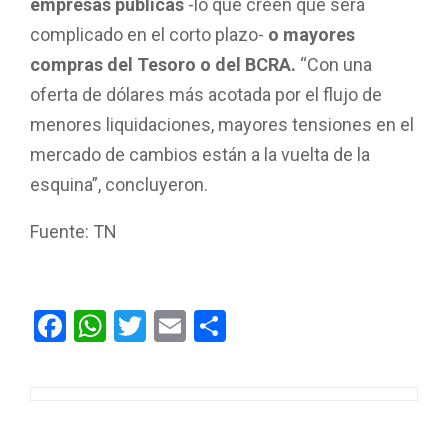
empresas públicas
-lo que creen que será
complicado en el corto plazo-
o mayores
compras del Tesoro o del BCRA.
“Con una
oferta de dólares más acotada por el flujo de
menores liquidaciones, mayores tensiones en el
mercado de cambios están a la vuelta de la
esquina”, concluyeron.
Fuente: TN
F
W
T
E
C
a
h
wi
m
o
ce
at
tt
ail
m
b
s
er
p