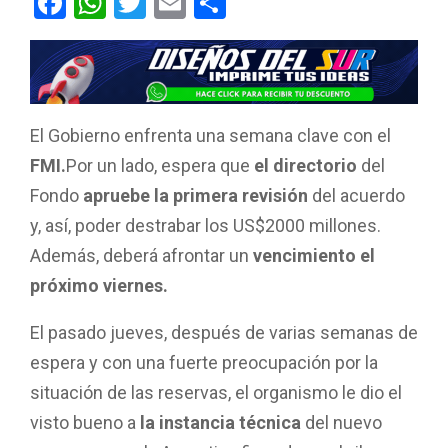
F
W
T
E
C
a
h
wi
m
o
ce
at
tt
ail
m
b
s
er
p
o
A
ar
El Gobierno enfrenta una semana clave con el
o
p
tir
FMI.
Por un lado, espera que
el directorio
del
k
p
Fondo
apruebe la primera revisión
del acuerdo
y, así, poder destrabar los US$2000 millones.
Además, deberá afrontar un
vencimiento el
próximo viernes.
El pasado jueves, después de varias semanas de
espera y con una fuerte preocupación por la
situación de las reservas, el organismo le dio el
visto bueno a
la instancia técnica
del nuevo