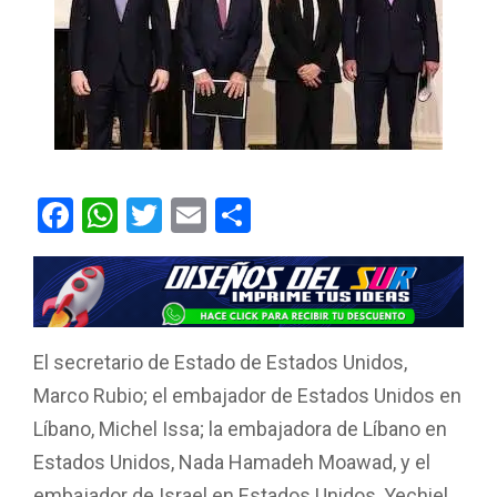
F
W
T
E
C
a
h
wi
m
o
ce
at
tt
ail
m
b
s
er
p
o
A
ar
El secretario de Estado de Estados Unidos,
o
p
tir
Marco Rubio; el embajador de Estados Unidos en
k
p
Líbano, Michel Issa; la embajadora de Líbano en
Estados Unidos, Nada Hamadeh Moawad, y el
embajador de Israel en Estados Unidos, Yechiel