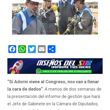
F
W
T
E
C
a
h
wi
m
o
ce
at
tt
ail
m
b
s
er
p
o
A
ar
“Si Adorni viene al Congreso, nos van a llenar
o
p
tir
la cara de dedos”
. A menos de dos semanas de
k
p
la presentación del informe de gestión que hará
el Jefe de Gabinete en la Cámara de Diputados,