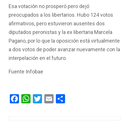
Esa votación no prosperó pero dejó
preocupados a los libertarios. Hubo 124 votos
afirmativos, pero estuvieron ausentes dos
diputados peronistas y la ex libertaria Marcela
Pagano, por lo que la oposición está virtualmente
a dos votos de poder avanzar nuevamente con la
interpelación en el futuro.
Fuente Infobae
F
W
T
E
C
a
h
wi
m
o
ce
at
tt
ail
m
b
s
er
p