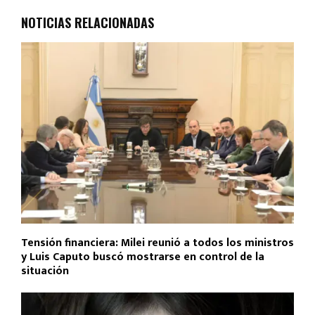
o
A
ar
NOTICIAS RELACIONADAS
o
p
tir
k
p
Tensión financiera: Milei reunió a todos los ministros
y Luis Caputo buscó mostrarse en control de la
situación