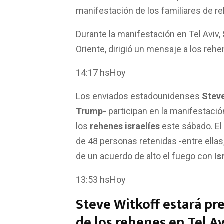
manifestación de los familiares de r
Durante la manifestación en Tel Aviv,
Oriente, dirigió un mensaje a los re
14:17 hsHoy
Los enviados estadounidenses
Stev
Trump-
participan en la manifestaci
los
rehenes israelíes
este sábado. El 
de 48 personas retenidas -entre ellas,
de un acuerdo de alto el fuego con
Is
13:53 hsHoy
Steve Witkoff estará pr
de los rehenes en Tel Av