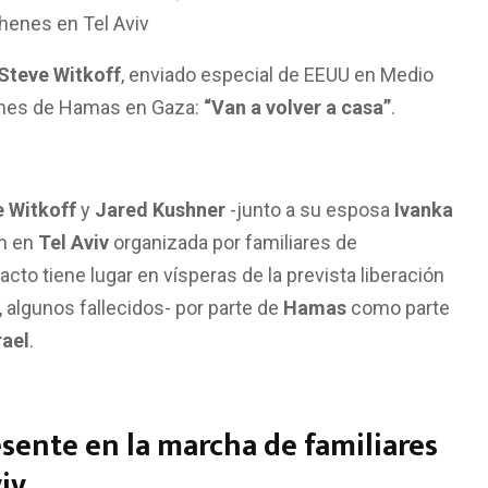
ehenes en Tel Aviv
Steve Witkoff
, enviado especial de EEUU en Medio
henes de Hamas en Gaza:
“Van a volver a casa”
.
e Witkoff
y
Jared Kushner
-junto a su esposa
Ivanka
ón en
Tel Aviv
organizada por familiares de
acto tiene lugar en vísperas de la prevista liberación
 algunos fallecidos- por parte de
Hamas
como parte
rael
.
esente en la marcha de familiares
iv