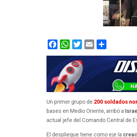
F
W
T
E
C
a
h
wi
m
o
ce
at
tt
ail
m
b
s
er
p
o
A
ar
o
p
tir
k
p
Un primer grupo de
200 soldados no
bases en Medio Oriente, arribó a
Israe
actual jefe del Comando Central de E
El despliegue tiene como eje la
creac