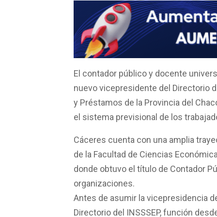
F
W
T
E
C
a
h
w
m
o
c
a
i
a
m
e
t
t
i
p
b
s
t
l
a
El contador público y docente univer
o
A
e
r
nuevo vicepresidente del Directorio d
o
p
r
t
y Préstamos de la Provincia del Chaco
k
p
i
el sistema previsional de los trabaja
r
Cáceres cuenta con una amplia trayec
de la Facultad de Ciencias Económica
donde obtuvo el título de Contador P
organizaciones.
Antes de asumir la vicepresidencia d
Directorio del INSSSEP, función desde 