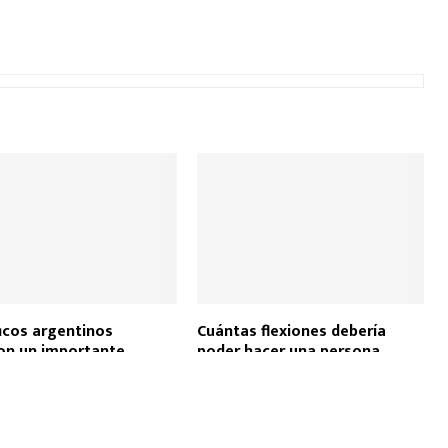
ficos argentinos
Cuántas flexiones debería
on un importante
poder hacer una persona
 para el tratamiento de
promedio según la edad
betes