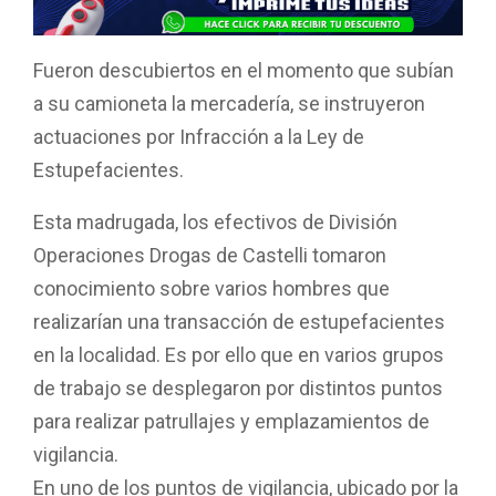
b
s
er
p
o
A
ar
Fueron descubiertos en el momento que subían
o
p
tir
a su camioneta la mercadería, se instruyeron
k
p
actuaciones por Infracción a la Ley de
Estupefacientes.
Esta madrugada, los efectivos de División
Operaciones Drogas de Castelli tomaron
conocimiento sobre varios hombres que
realizarían una transacción de estupefacientes
en la localidad. Es por ello que en varios grupos
de trabajo se desplegaron por distintos puntos
para realizar patrullajes y emplazamientos de
vigilancia.
En uno de los puntos de vigilancia, ubicado por la