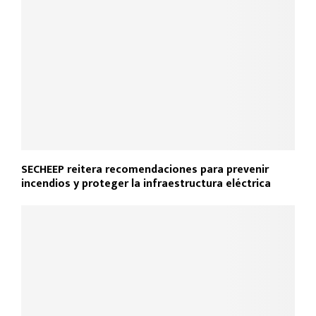
o
p
tir
k
p
SECHEEP reitera recomendaciones para prevenir
incendios y proteger la infraestructura eléctrica