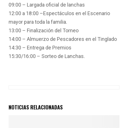
09:00 – Largada oficial de lanchas
12:00 a 18:00 –Espectáculos en el Escenario
mayor para toda la familia.
13:00 – Finalización del Torneo
14:00 – Almuerzo de Pescadores en el Tinglado
14:30 – Entrega de Premios
15:30/16:00 – Sorteo de Lanchas.
F
W
T
E
C
a
h
wi
m
o
ce
at
tt
ail
m
b
s
er
p
o
A
ar
NOTICIAS RELACIONADAS