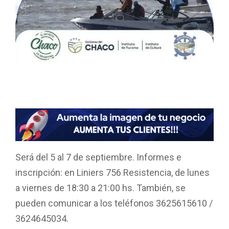
F
W
T
E
C
a
h
wi
m
o
ce
at
tt
ail
m
b
s
er
p
o
A
ar
Será del 5 al 7 de septiembre. Informes e
o
p
tir
inscripción: en Liniers 756 Resistencia, de lunes
k
p
a viernes de 18:30 a 21:00 hs. También, se
pueden comunicar a los teléfonos 3625615610 /
3624645034.