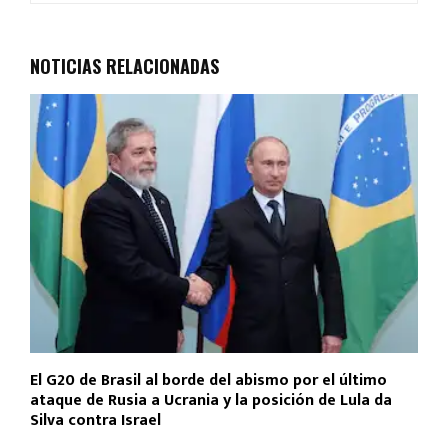
b
s
er
p
o
A
ar
NOTICIAS RELACIONADAS
o
p
tir
k
p
El G20 de Brasil al borde del abismo por el último
ataque de Rusia a Ucrania y la posición de Lula da
Silva contra Israel