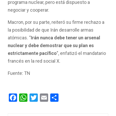
programa nuclear, pero está dispuesto a
negociar y cooperar.
Macron, por su parte, reiteró su firme rechazo a
la posibilidad de que Irán desarrolle armas
atómicas. “
Irán nunca debe tener un arsenal
nuclear y debe demostrar que su plan es
estrictamente pacífico
”, enfatizó el mandatario
francés en la red social X.
Fuente: TN
F
W
T
E
C
a
h
wi
m
o
ce
at
tt
ail
m