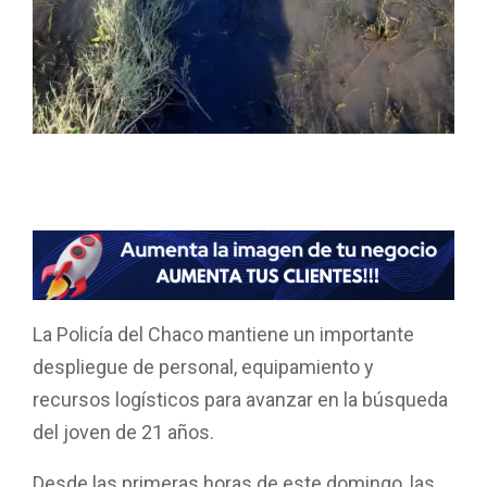
F
W
T
E
C
a
h
wi
m
o
ce
at
tt
ail
m
b
s
er
p
o
A
ar
La Policía del Chaco mantiene un importante
o
p
tir
despliegue de personal, equipamiento y
k
p
recursos logísticos para avanzar en la búsqueda
del joven de 21 años.