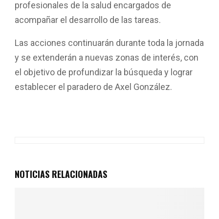
profesionales de la salud encargados de
acompañar el desarrollo de las tareas.
Las acciones continuarán durante toda la jornada
y se extenderán a nuevas zonas de interés, con
el objetivo de profundizar la búsqueda y lograr
establecer el paradero de Axel González.
F
W
T
E
C
a
h
wi
m
o
ce
at
tt
ail
m
b
s
er
p
o
A
ar
NOTICIAS RELACIONADAS
o
p
tir