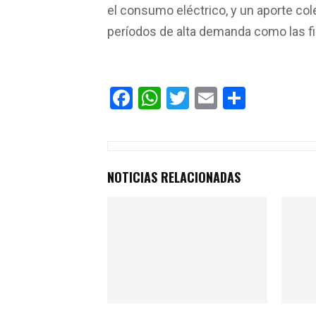
el consumo eléctrico, y un aporte co
períodos de alta demanda como las fi
F
W
T
E
C
a
h
wi
m
o
ce
at
tt
ail
m
b
s
er
p
NOTICIAS RELACIONADAS
o
A
ar
o
p
tir
k
p