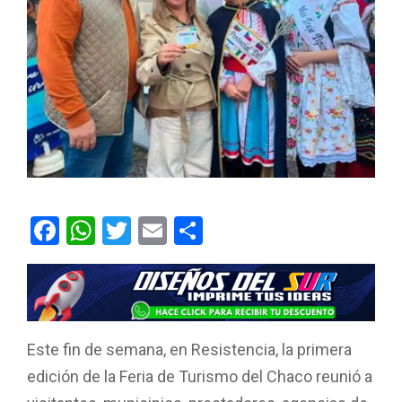
F
W
T
E
C
a
h
wi
m
o
ce
at
tt
ail
m
b
s
er
p
o
A
ar
Este fin de semana, en Resistencia, la primera
o
p
tir
edición de la Feria de Turismo del Chaco reunió a