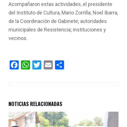
Acompañaron estas actividades, el presidente
del Instituto de Cultura, Mario Zorrilla; Noel Ibarra,
de la Coordinación de Gabinete; autoridades
municipales de Resistencia; instituciones y
vecinos.
F
W
T
E
C
a
h
wi
m
o
ce
at
tt
ail
m
b
s
er
p
o
A
ar
NOTICIAS RELACIONADAS
o
p
tir
k
p