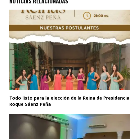
NOTICIAS RELACIONADAS
o
p
tir
k
p
Todo listo para la elección de la Reina de Presidencia
Roque Sáenz Peña