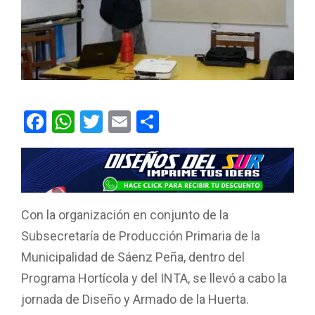
F
W
T
E
C
a
h
wi
m
o
ce
at
tt
ail
m
b
s
er
p
o
A
ar
Con la organización en conjunto de la
o
p
tir
Subsecretaría de Producción Primaria de la
k
p
Municipalidad de Sáenz Peña, dentro del
Programa Hortícola y del INTA, se llevó a cabo la
jornada de Diseño y Armado de la Huerta.