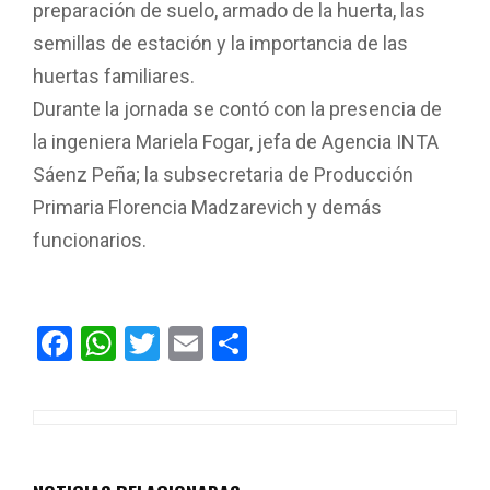
preparación de suelo, armado de la huerta, las
semillas de estación y la importancia de las
huertas familiares.
Durante la jornada se contó con la presencia de
la ingeniera Mariela Fogar, jefa de Agencia INTA
Sáenz Peña; la subsecretaria de Producción
Primaria Florencia Madzarevich y demás
funcionarios.
F
W
T
E
C
a
h
wi
m
o
ce
at
tt
ail
m
b
s
er
p
o
A
ar