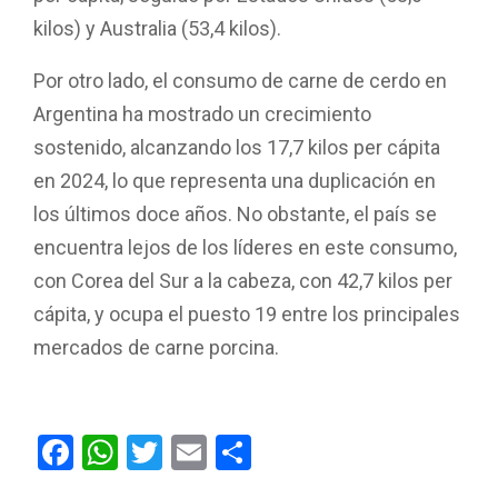
kilos) y Australia (53,4 kilos).
Por otro lado, el consumo de carne de cerdo en
Argentina ha mostrado un crecimiento
sostenido, alcanzando los 17,7 kilos per cápita
en 2024, lo que representa una duplicación en
los últimos doce años. No obstante, el país se
encuentra lejos de los líderes en este consumo,
con Corea del Sur a la cabeza, con 42,7 kilos per
cápita, y ocupa el puesto 19 entre los principales
mercados de carne porcina.
F
W
T
E
C
a
h
wi
m
o