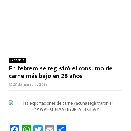
Economía
En febrero se registró el consumo de
carne más bajo en 28 años
23 de marzo de 2025
F
W
T
E
C