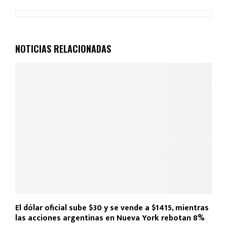
ce
at
tt
ail
m
b
s
er
p
o
A
ar
NOTICIAS RELACIONADAS
o
p
tir
k
p
El dólar oficial sube $30 y se vende a $1415, mientras
las acciones argentinas en Nueva York rebotan 8%