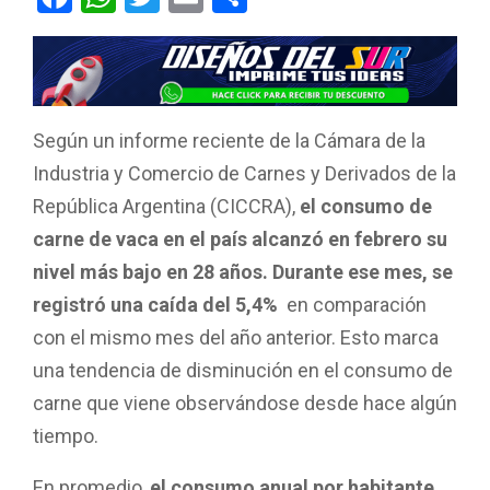
a
h
wi
m
o
ce
at
tt
ail
m
b
s
er
p
o
A
ar
Según un informe reciente de la Cámara de la
o
p
tir
Industria y Comercio de Carnes y Derivados de la
k
p
República Argentina (CICCRA),
el consumo de
carne de vaca en el país alcanzó en febrero su
nivel más bajo en 28 años. Durante ese mes, se
registró una caída del 5,4%
en comparación
con el mismo mes del año anterior. Esto marca
una tendencia de disminución en el consumo de
carne que viene observándose desde hace algún
tiempo.
En promedio,
el consumo anual por habitante