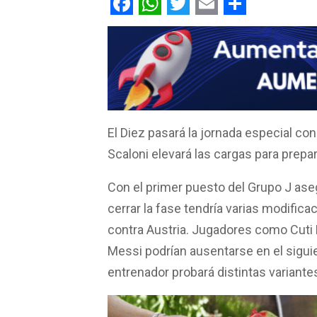
F
W
T
E
C
a
h
w
m
o
c
a
i
a
m
e
t
t
i
p
b
s
t
l
a
El Diez pasará la jornada especial co
o
A
e
r
Scaloni elevará las cargas para prepar
o
p
r
t
k
p
i
Con el primer puesto del Grupo J aseg
r
cerrar la fase tendría varias modifica
contra Austria. Jugadores como Cuti R
Messi podrían ausentarse en el siguie
entrenador probará distintas variantes