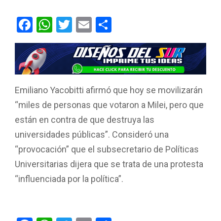
F
W
T
E
C
a
h
wi
m
o
ce
at
tt
ail
m
b
s
er
p
o
A
ar
Emiliano Yacobitti afirmó que hoy se movilizarán
o
p
tir
“miles de personas que votaron a Milei, pero que
k
p
están en contra de que destruya las
universidades públicas”. Consideró una
“provocación” que el subsecretario de Políticas
Universitarias dijera que se trata de una protesta
“influenciada por la política”.