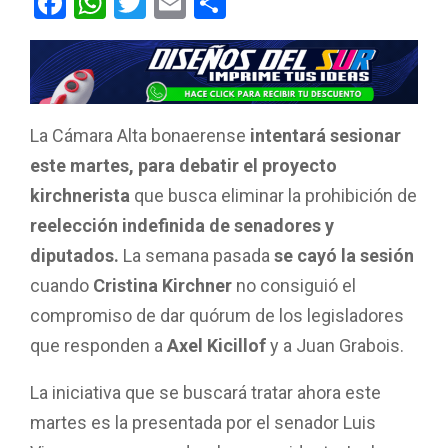
F
W
T
E
C
a
h
wi
m
o
ce
at
tt
ail
m
b
s
er
p
o
A
ar
La Cámara Alta bonaerense
intentará sesionar
o
p
tir
este martes, para debatir el proyecto
k
p
kirchnerista
que busca eliminar la prohibición de
reelección indefinida de senadores y
diputados.
La semana pasada
se cayó la sesión
cuando
Cristina Kirchner
no consiguió el
compromiso de dar quórum de los legisladores
que responden a
Axel Kicillof
y a Juan Grabois.
La iniciativa que se buscará tratar ahora este
martes es la presentada por el senador Luis