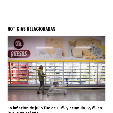
a
h
wi
m
o
ce
at
tt
ail
m
b
s
er
p
o
A
ar
NOTICIAS RELACIONADAS
o
p
tir
k
p
La inflación de julio fue de 1,9% y acumula 17,3% en