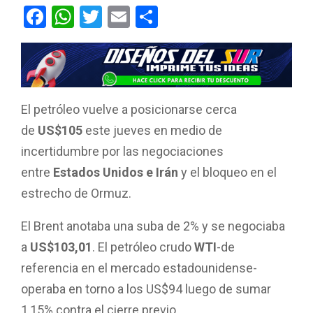
F
W
T
E
C
a
h
wi
m
o
ce
at
tt
ail
m
b
s
er
p
o
A
ar
El petróleo vuelve a posicionarse cerca
o
p
tir
de
US$105
este jueves en medio de
k
p
incertidumbre por las negociaciones
entre
Estados Unidos e Irán
y el bloqueo en el
estrecho de Ormuz.
El Brent anotaba una suba de 2% y se negociaba
a
US$103,01
. El petróleo crudo
WTI
-de
referencia en el mercado estadounidense-
operaba en torno a los US$94 luego de sumar
1,15% contra el cierre previo.