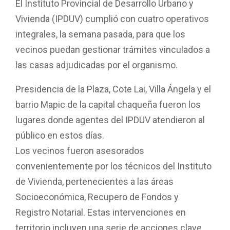
o
A
ar
El Instituto Provincial de Desarrollo Urbano y
o
p
tir
Vivienda (IPDUV) cumplió con cuatro operativos
k
p
integrales, la semana pasada, para que los
vecinos puedan gestionar trámites vinculados a
las casas adjudicadas por el organismo.
Presidencia de la Plaza, Cote Lai, Villa Ángela y el
barrio Mapic de la capital chaqueña fueron los
lugares donde agentes del IPDUV atendieron al
público en estos días.
Los vecinos fueron asesorados
convenientemente por los técnicos del Instituto
de Vivienda, pertenecientes a las áreas
Socioeconómica, Recupero de Fondos y
Registro Notarial. Estas intervenciones en
territorio incluyen una serie de acciones clave,