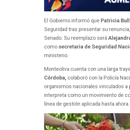
o
A
ar
o
p
tir
k
p
El Gobierno informó que
Patricia Bull
Seguridad tras presentar su renuncia
Senado. Su reemplazo será
Alejandr
como
secretaria de Seguridad Naci
ministerio.
Monteoliva cuenta con una larga trayec
Córdoba,
colaboró con la Policía Nac
organismos nacionales vinculados a po
interpreta como un movimiento de co
línea de gestión aplicada hasta ahora.