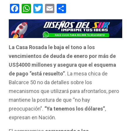
F
W
T
E
C
a
h
wi
m
o
ce
at
tt
ail
m
b
s
er
p
o
A
ar
La Casa Rosada le baja el tono a los
o
p
tir
vencimientos de deuda de enero por más de
k
p
US$4000 millones y asegura que el esquema
de pago “está resuelto”
. La mesa chica de
Balcarce 50 no da detalles sobre los
mecanismos que utilizará para afrontarlos, pero
mantiene la postura de que “no hay
preocupación”.
“Ya tenemos los dólares”
,
expresan en Nación.