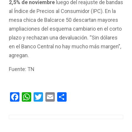
2,5% de noviembre
luego del reajuste de bandas
al Índice de Precios al Consumidor (IPC). En la
mesa chica de Balcarce 50 descartan mayores
ampliaciones del esquema cambiario en el corto
plazo y rechazan una devaluación. “Sin dólares
en el Banco Central no hay mucho más margen”,
agregan.
Fuente: TN
F
W
T
E
C
a
h
wi
m
o
ce
at
tt
ail
m
b
s
er
p