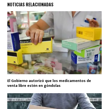
o
A
ar
NOTICIAS RELACIONADAS
o
p
tir
k
p
El Gobierno autorizó que los medicamentos de
venta libre estén en góndolas