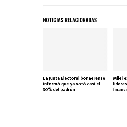
ce
at
tt
ail
m
b
s
er
p
NOTICIAS RELACIONADAS
o
A
ar
o
p
tir
k
p
La Junta Electoral bonaerense
Milei 
informó que ya votó casi el
lídere
30% del padrón
financ