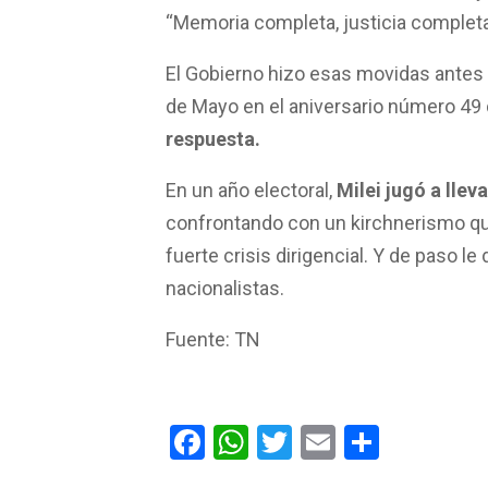
“Memoria completa, justicia completa
El Gobierno hizo esas movidas antes 
de Mayo en el aniversario número 49 
respuesta.
En un año electoral,
Milei jugó a lleva
confrontando con un kirchnerismo qu
fuerte crisis dirigencial. Y de paso l
nacionalistas.
Fuente: TN
F
W
T
E
C
a
h
wi
m
o