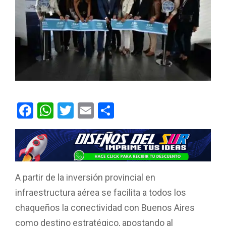
F
W
T
E
C
a
h
wi
m
o
ce
at
tt
ail
m
b
s
er
p
o
A
ar
A partir de la inversión provincial en
o
p
tir
infraestructura aérea se facilita a todos los
k
p
chaqueños la conectividad con Buenos Aires
como destino estratégico, apostando al