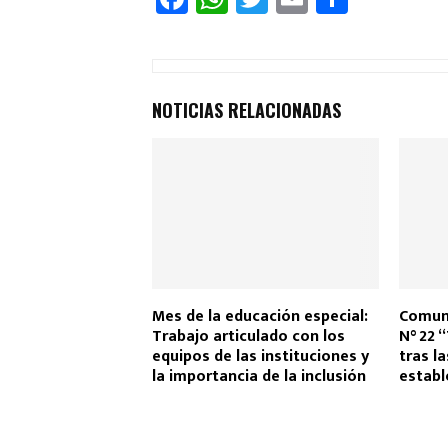
a
h
wi
m
o
ce
at
tt
ail
m
b
s
er
p
NOTICIAS RELACIONADAS
o
A
ar
o
p
tir
k
p
Mes de la educación especial:
Comuni
Trabajo articulado con los
N° 22 
equipos de las instituciones y
tras l
la importancia de la inclusión
establ