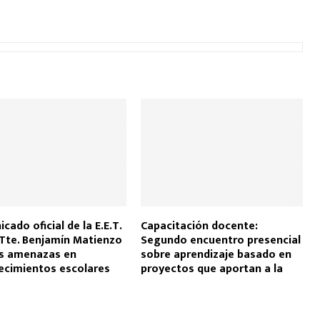
cado oficial de la E.E.T.
Capacitación docente:
“Tte. Benjamín Matienzo
Segundo encuentro presencial
as amenazas en
sobre aprendizaje basado en
ecimientos escolares
proyectos que aportan a la
transformación de la escuela
secundaria