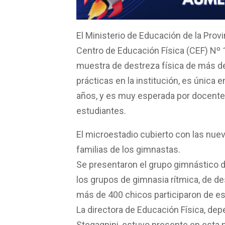
o
A
ar
o
p
tir
k
p
El Ministerio de Educación de la Provi
Centro de Educación Física (CEF) Nº 
muestra de destreza física de más de
prácticas en la institución, es única e
años, y es muy esperada por docentes,
estudiantes.
El microestadio cubierto con las nuev
familias de los gimnastas.
Se presentaron el grupo gimnástico d
los grupos de gimnasia rítmica, de de
más de 400 chicos participaron de est
La directora de Educación Física, dep
Stegagnini, estuvo presente en esta m