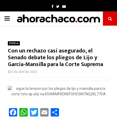
Facebook
Twitter
Youtube
PRIMARY
MENU
Política
Con un rechazo casi asegurado, el
Senado debate los pliegos de Lijo y
García-Mansilla para la Corte Suprema
3 de abril de 2025
F
W
T
E
C