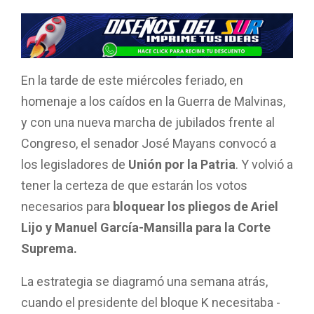
a
h
wi
m
o
ce
at
tt
ail
m
b
s
er
p
o
A
ar
En la tarde de este miércoles feriado, en
o
p
tir
homenaje a los caídos en la Guerra de Malvinas,
k
p
y con una nueva marcha de jubilados frente al
Congreso, el senador José Mayans convocó a
los legisladores de
Unión por la Patria
. Y volvió a
tener la certeza de que estarán los votos
necesarios para
bloquear los pliegos de Ariel
Lijo y Manuel García-Mansilla para la Corte
Suprema.
La estrategia se diagramó una semana atrás,
cuando el presidente del bloque K necesitaba -