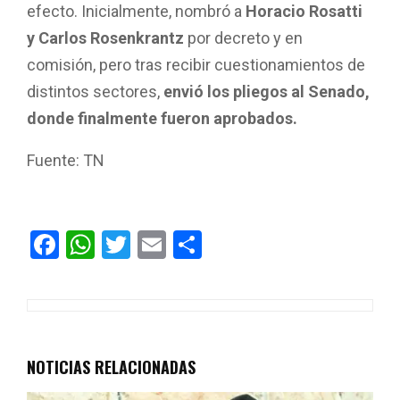
efecto. Inicialmente, nombró a
Horacio Rosatti
y Carlos Rosenkrantz
por decreto y en
comisión, pero tras recibir cuestionamientos de
distintos sectores,
envió los pliegos al Senado,
donde finalmente fueron aprobados.
Fuente: TN
F
W
T
E
C
a
h
wi
m
o
ce
at
tt
ail
m
b
s
er
p
o
A
ar
NOTICIAS RELACIONADAS
o
p
tir