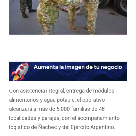
F
W
T
E
C
a
h
wi
m
o
ce
at
tt
ail
m
b
s
er
p
o
A
ar
Con asistencia integral, entrega de módulos
o
p
tir
alimentarios y agua potable, el operativo
k
p
alcanzará a más de 5.000 familias de 48
localidades y parajes, con el acompañamiento
logístico de Ñachec y del Ejército Argentino.