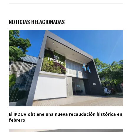
ce
at
tt
ail
m
b
s
er
p
o
A
ar
NOTICIAS RELACIONADAS
o
p
tir
k
p
El IPDUV obtiene una nueva recaudación histórica en
febrero