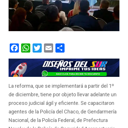
F
W
T
E
C
a
h
wi
m
o
ce
at
tt
ail
m
b
s
er
p
o
A
ar
La reforma, que se implementará a partir del 1º
o
p
tir
de diciembre, tiene por objeto llevar adelante un
k
p
proceso judicial ágil y eficiente. Se capacitaron
agentes de la Policía del Chaco, de Gendarmería
Nacional, de la Policía Federal, de Prefectura